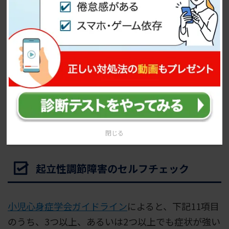
てしまうことは起立性調節障害の症状としてよく知
られており、どの年代にも見られます。
大人の起立性調節障害
の詳細については、下記の記
事も参考にしてみてください。
どんな症状が出る？大人の起立性調
節障害【医師解説】
閉じる
起立性調節障害のセルフチェック
小児心身症学会ガイドライン
によると、下記11項目
のうち、3つ以上、あるいは2つ以上でも症状が強い