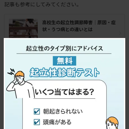
記事も参考にしてみてください。
高校生の起立性調節障害｜原因・症
状・うつ病との違いとは
成人の症状
午前中は体調不良であることが多く、仕事のことを
考えると気分が重くなる、遅刻が増え、午前中は特
に仕事に集中できない、日々の体調が安定しないな
どの症状が見られます。
朝礼などで立って話を聞いているとバタッと失神し