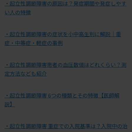
・起立性調節障害の原因は？発症期間や発症しやす
い人の特徴
・起立性調節障害の症状を小中高生別に解説｜重
症・中等症・軽症の事例
・起立性調節障害患者の血圧数値はどれくらい？測
定方法なども紹介
・起立性調節障害 6つの種類とその特徴【医師解
説】
・起立性調節障害 重症での入院基準は？入院中の治