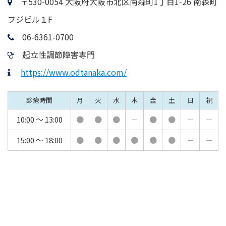
〒530-0054 大阪府大阪市北区南森町1丁目1-26 南森町
フジビル１F
06-6361-0700
起立性調節障害専門
https://www.odtanaka.com/
診療時間
月
火
水
木
金
土
日
祝
10:00 ～ 13:00
●
●
●
－
●
●
－
－
15:00 ～ 18:00
●
●
●
●
●
●
－
－