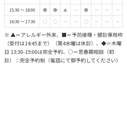
15:30 ～ 18:00
●
●
▲
－
●
－
－
－
16:30 ～ 17:30
○
○
－
－
○
－
－
－
※ ▲＝アレルギー外来、■＝予防接種・健診専用枠
（受付は14:45まで）（第4水曜は休診）、◆＝木曜
日 13:30-15:00は完全予約、○＝思春期相談（初
診）：完全予約制（電話にて御予約してください）