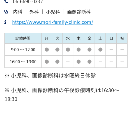
06-6690-0337
内科 │ 外科 │ 小児科 │ 画像診断科
https://www.mori-family-clinic.com/
診療時間
月
火
水
木
金
土
日
祝
9:00 ～ 12:00
●
●
●
●
●
●
－
－
16:00 ～ 19:00
●
●
－
●
●
－
－
－
※ 小児科、画像診断科は水曜終日休診
※ 小児科、画像診断科の午後診療時刻は16:30～
18:30