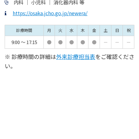
内科 │ 小児科 │ 消化器内科 等
https://osaka.jcho.go.jp/newera/
診療時間
月
火
水
木
金
土
日
祝
9:00 ～ 17:15
●
●
●
●
●
－
－
－
※ 診療時間の詳細は
外来診療担当表
をご確認くださ
い。