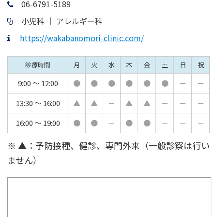
06-6791-5189
小児科 │ アレルギー科
https://wakabanomori-clinic.com/
診療時間
月
火
水
木
金
土
日
祝
9:00 ～ 12:00
●
●
●
●
●
●
－
－
13:30 ～ 16:00
▲
▲
－
▲
▲
－
－
－
16:00 〜 19:00
●
●
－
●
●
－
－
－
※ ▲：予防接種、健診、専門外来（一般診察は行い
ません）