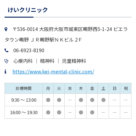
けいクリニック
〒536-0014 大阪府大阪市城東区鴫野西5-1-24 ビエラ
タウン鴫野 ＪＲ鴫野駅ＮＫビル 2Ｆ
06-6923-8190
心療内科 │ 精神科 │ 児童精神科
https://www.kei-mental-clinic.com/
診療時間
月
火
水
木
金
土
日
祝
9:30 ～ 13:00
●
●
－
●
●
●
－
－
16:00 ～ 19:30
●
●
－
●
●
－
－
－