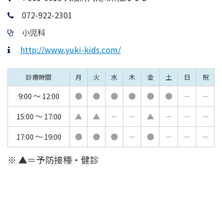
072-922-2301
小児科
http://www.yuki-kids.com/
診療時間
月
火
水
木
金
土
日
祝
9:00 ～ 12:00
●
●
●
●
●
●
－
－
15:00 ～ 17:00
▲
▲
－
－
▲
－
－
－
17:00 ～ 19:00
●
●
●
－
●
－
－
－
※ ▲＝予防接種・健診