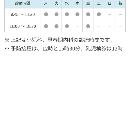
診療時間
月
火
水
木
金
土
日
祝
8:45 ～ 11:30
●
●
●
●
●
●
－
－
16:00 ～ 18:30
●
●
●
－
●
－
－
－
※ 上記は小児科、思春期内科の診療時間です。
※ 予防接種は、12時と15時30分、乳児検診は12時