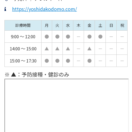
https://yoshidakodomo.com/
診療時間
月
火
水
木
金
土
日
祝
9:00 ～ 12:00
●
●
●
－
●
●
－
－
14:00 ～ 15:00
▲
▲
▲
－
▲
－
－
－
15:00 ～ 17:30
●
●
●
－
●
－
－
－
※ ▲：予防接種・健診のみ