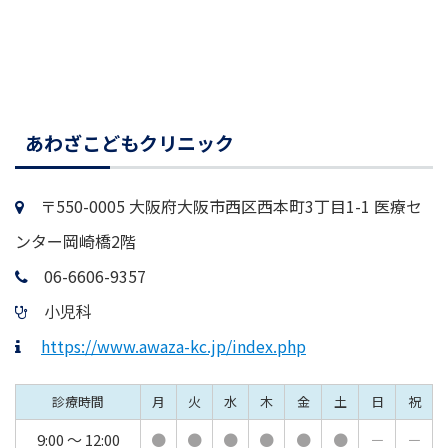
あわざこどもクリニック
〒550-0005 大阪府大阪市西区西本町3丁目1-1 医療セ
ンター岡崎橋2階
06-6606-9357
小児科
https://www.awaza-kc.jp/index.php
診療時間
月
火
水
木
金
土
日
祝
9:00 ～ 12:00
●
●
●
●
●
●
－
－