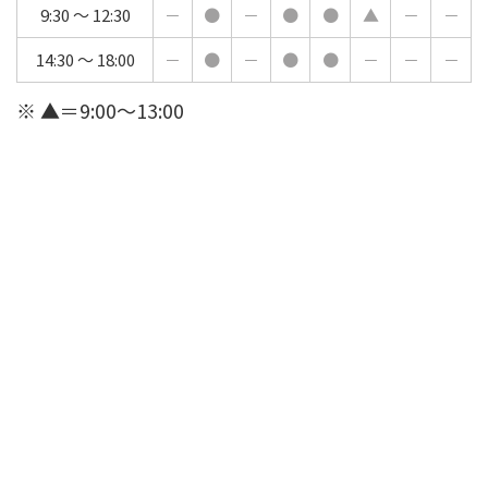
9:30 ～ 12:30
－
●
－
●
●
▲
－
－
14:30 ～ 18:00
－
●
－
●
●
－
－
－
※ ▲＝9:00～13:00