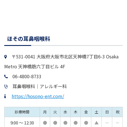
ほその耳鼻咽喉科
〒531-0041 大阪府大阪市北区天神橋7丁目6-3 Osaka
Metro 天神橋筋六丁目ビル 4F
06-4800-8733
耳鼻咽喉科｜アレルギー科
https://hosono-ent.com/
診療時間
月
火
水
木
金
土
日
祝
9:00 ～ 12:30
●
●
●
●
●
▲
－
－