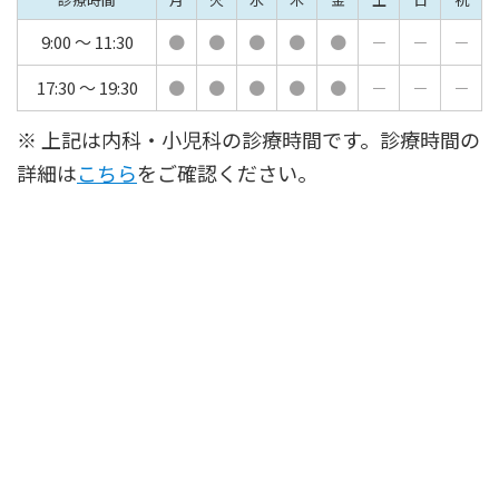
9:00 ～ 11:30
●
●
●
●
●
－
－
－
17:30 ～ 19:30
●
●
●
●
●
－
－
－
※ 上記は内科・小児科の診療時間です。診療時間の
詳細は
こちら
をご確認ください。