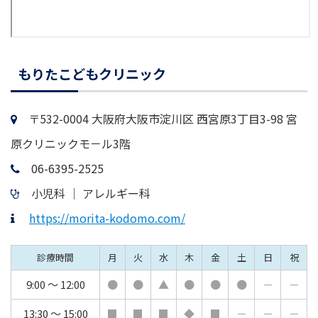
もりたこどもクリニック
〒532-0004 大阪府大阪市淀川区 西宮原3丁目3-98 宮
原クリニックモ－ル3階
06-6395-2525
小児科 │ アレルギー科
https://morita-kodomo.com/
診療時間
月
火
水
木
金
土
日
祝
9:00 ～ 12:00
●
●
▲
●
●
●
－
－
13:30 ～ 15:00
■
■
■
◆
■
－
－
－