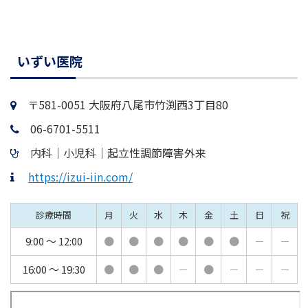
いずい医院
〒581-0051 大阪府八尾市竹渕西3丁目80
06-6701-5511
内科｜小児科｜起立性調節障害外来
https://izui-iin.com/
診療時間
月
火
水
木
金
土
日
祝
9:00 ～ 12:00
●
●
●
●
●
●
－
－
16:00 ～ 19:30
●
●
●
－
●
－
－
－