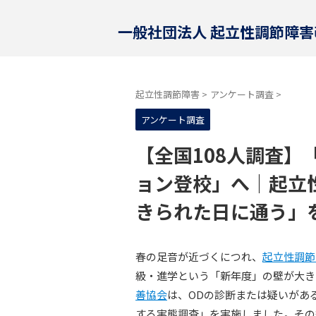
一般社団法人 起立性調節障
起立性調節障害
>
アンケート調査
>
アンケート調査
【全国108人調査】
ョン登校」へ｜起立
きられた日に通う」
春の足音が近づくにつれ、
起立性調節
級・進学という「新年度」の壁が大き
善協会
は、ODの診断または疑いがあ
する実態調査」を実施しました。その