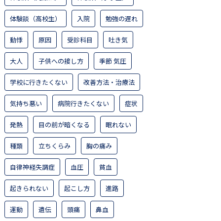
体験談（高校生）
入院
勉強の遅れ
動悸
原因
受診科目
吐き気
大人
子供への接し方
季節 気圧
学校に行きたくない
改善方法・治療法
気持ち悪い
病院行きたくない
症状
発熱
目の前が暗くなる
眠れない
種類
立ちくらみ
胸の痛み
自律神経失調症
血圧
貧血
起きられない
起こし方
進路
運動
遺伝
頭痛
鼻血