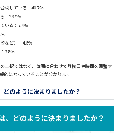
校している：40.7%
：38.9%
いる：7.4%
6%
など）：4.6%
2.8%
かの二択ではなく、
体調に合わせて登校日や時間を調整す
般的
になっていることが分かります。
は、どのように決まりましたか？