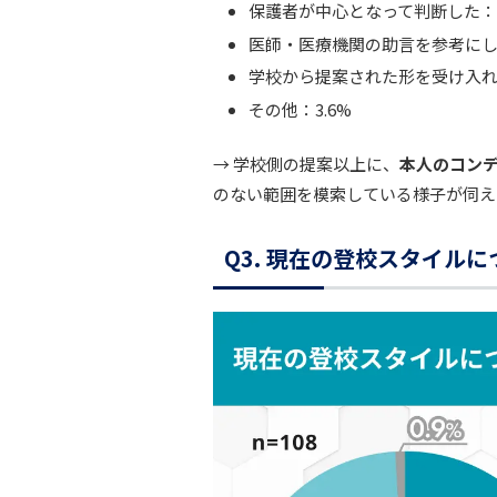
保護者が中心となって判断した：1
医師・医療機関の助言を参考にした
学校から提案された形を受け入れた
その他：3.6%
→ 学校側の提案以上に、
本人のコン
のない範囲を模索している様子が伺え
Q3. 現在の登校スタイル