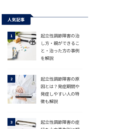
人気記事
起立性調節障害の治
1
し方・親ができるこ
と・治った方の事例
を解説
起立性調節障害の原
2
因とは？発症期間や
発症しやすい人の特
徴も解説
起立性調節障害の症
3