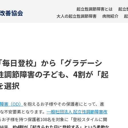
起立性調節障害とは
起立
害改善協会
大人の起立性調節障害
病院紹介
起
「毎日登校」から「グラデーシ
性調節障害の子ども、4割が「起
を選択
障害（OD）
を抱えるお子様やその保護者にとって、進
な不安要素となります。
一般社団法人 起立性調節障害改
るお子様を持つ保護者108名を対象に「登校スタイルに関
結果、
約4割が「起きられた日に登校する」という柔軟な