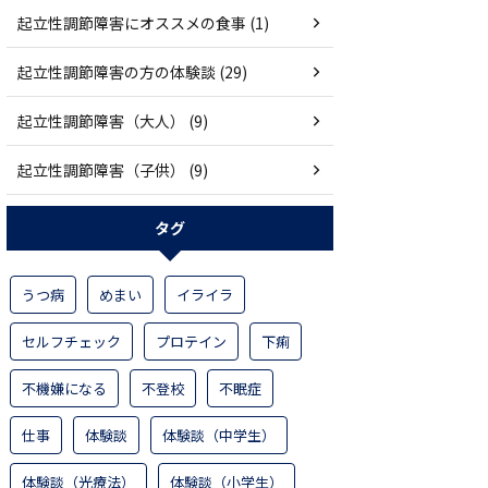
起立性調節障害にオススメの食事 (1)
起立性調節障害の方の体験談 (29)
起立性調節障害（大人） (9)
起立性調節障害（子供） (9)
タグ
うつ病
めまい
イライラ
セルフチェック
プロテイン
下痢
不機嫌になる
不登校
不眠症
仕事
体験談
体験談（中学生）
体験談（光療法）
体験談（小学生）