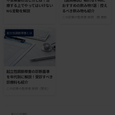
環境で過ごす事です。 光を活用
経験がある親御さんもいるかもし
療する上でやってはいけない
おすすめの飲み物7選｜控え
せずに起立性調節障害を改善に導
れません。 中学生くらいになる
NG言動を解説
るべき飲み物も紹介
くのは難しいです。 起床時に光
と、夜のスマートフォン使用や受
この記事の監修者 医師 錦 惠那
を浴びれば、起立性調節障害の方
験勉強などで夜更かしが増え、朝
内科一般・腎臓内科・透析科・産
も不眠症の方も睡眠の改善が劇的
起きにくくなることがあります。
業医 保有資格：日本内科学会内
にできます。 ※ PR：本ページに
しかし、単に眠いだけでなく、体
科専門医・日本医師会認定産業医
は ...
起立性調節障害とは
調不良や病気の影響で朝起 ...
2018年から起立性調節障害患者
の診療を行い、累計30人以上の
起立性調節障害患者を担当。 一
般社団法人 起立性調節障害改善
協会 「目が冴えてしまって夜なか
2026/7/6
なか眠れない」「夜中にいつも目
が覚めてしまい、熟睡できない」
起立性調節障害の診断基準
このような睡眠に関するお悩みを
を年代別に解説！受診すべき
お持ちの方も少なくないのではな
診療科も紹介
いでしょうか？ 夜眠れないと朝
この記事の監修者 医師（匿名）
起きることも困難となり、通学や
医師歴：10年 勤務病院：某3次救
通勤に支障をきたします。また、
急病院 一般社団法人 起立性調節
日中眠気に襲われて授 ...
障害改善協会 「起立性調節障害
の診断基準を知りたい」と思って
検索された方へ。 本記事では、