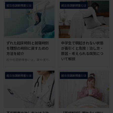
起立性調節障害とは
起立性調節障害とは
2026/7/31
2026/7/8
ずれた起床時刻と就寝時刻
中学生で朝起きれない状態
を理想の時刻に戻すための
が長引くと危険｜治し方・
方法を紹介
原因・考えられる病気につ
いて解説
起立性調節障害には、薬や漢方、
栄養、運動などの治療法がありま
この記事の監修者 医師 錦 惠那
す。 その他の治療法として医師
内科一般・腎臓内科・透析科・産
や専門家の方が推奨しているが
業医保有資格：日本内科学会内科
起立性調節障害とは
起立性調節障害とは
「起床時は明るい光を浴びる」
専門医・日本医師会認定産業医
「夕方以降は薄暗い照明で過ご
2018年から起立性調節障害患者
し、寝る前はスマホやゲームは触
の診療を行い、累計30人以上の
らない」という光の環境を整える
起立性調節障害患者を担当。 一
内容です。 ずれた睡眠リズムを
般社団法人 起立性調節障害改善
2026/8/5
2026/8/6
整える唯一無二の方法が、朝は明
協会 なかなか朝起きてこない子
るい光を浴び、夕方以降は薄暗い
どもに対し、つい叱ってしまった
不安障害の治し方とは？治
【医師解説】眠れない時に