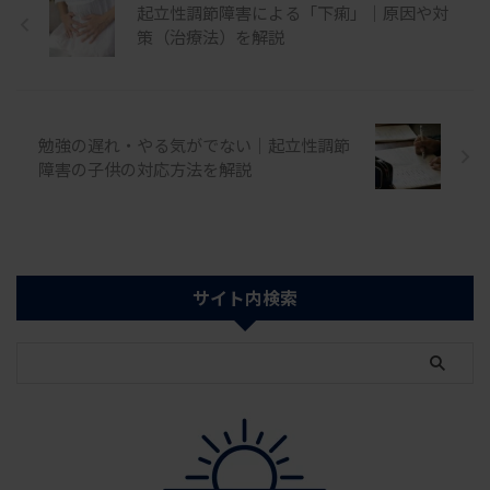
起立性調節障害による「下痢」｜原因や対
起立性調節障害の診断基準を紹介
策（治療法）を解説
しながら、どのような症状が当て
はまるのか、また診断を受ける際
の流れについて解説します。自分
やお子さんが当てはまるのか不安
な方は、まずは基準をチェックし
勉強の遅れ・やる気がでない｜起立性調節
てみてください。 起立性調節障
障害の子供の対応方法を解説
害の治し方・親ができること・治
った方の事例を解説 ※ PR：本ペ
ージはプロモーションが含まれて
います。 この記事 ...
サイト内検索