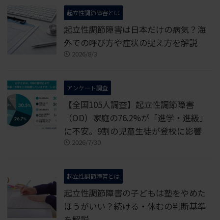
起立性調節障害とは
起立性調節障害は日本だけの病気？海
外での呼び方や症状の捉え方を解説
2026/8/3
アンケート調査
【全国105人調査】起立性調節障害
（OD）家庭の76.2%が「進学・進級」
に不安。9割の児童生徒が登校に影響
2026/7/30
起立性調節障害とは
起立性調節障害の子どもは塾をやめた
ほうがいい？続ける・休むの判断基準
を解説