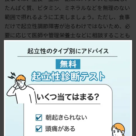
たんぱく質、ビタミン、ミネラルなどを無理のない
範囲で摂れるように工夫しましょう。ただし、食事
だけで起立性調節障害が治るわけではないため、必
要に応じて医師や管理栄養士などに相談することも
大切です。
学校や医療機関と連携して負担を減らす
起立性調節障害では、学校に通えない日が続いた
り、授業に遅れが出たりすることで、本人が強い不
安を感じることがあります。親御さんが家庭で学習
を支えることも選択肢のひとつですが、無理にすべ
てを家庭内で対応しようとすると、親子ともに負担
が大きくなる場合があります。