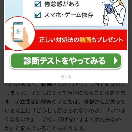
そのため、医療機関や学校と連携し、登校時間、授
業への参加方法、宿題やテストの対応などを相談し
ておくと安心です。完全にストレスをなくすことは
難しくても、本人の体調に合わせて負担を減らす工
夫はできます。
過干渉になりすぎず本人の気持ちを受け止め
る
閉じる
心配のあまり、親御さんが先回りして何でも決めて
しまうと、子どもにとって負担になることがありま
す。起立性調節障害の子どもは、親御さんが思って
いる以上に「どうして起きられないのか」「いつよ
くなるのか」「学校に行けないままで大丈夫なの
か」と悩んでいることもあります。