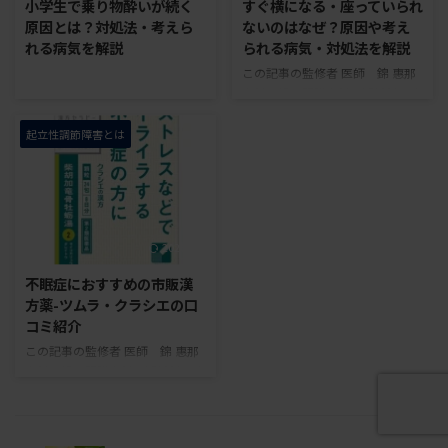
小学生で乗り物酔いが続く
すぐ横になる・座っていられ
い」と感じる人もいます。 気温
ます。特に朝や午前中に症状が強
原因とは？対処法・考えら
ないのはなぜ？原因や考え
や気圧、日照時間の変化は、睡眠
い場合は、起床や登校、授業への
れる病気を解説
られる病気・対処法を解説
や体調に影響することがありま
集中が難しくなることもありま
この記事の監修者 医師 錦 惠那
す。特に成長期の子どもや、もと
す。 倦怠感が続くと、本人だけ
内科一般・腎臓内科・透析科・産
もと朝の体調が安定しにくい人で
でなく、どのように支えればよい
業医 保有資格：日本内科学会内
は、季節の変化と重なる時期に不
のか悩む保護者の方もいるでし ...
科専門医・日本医師会認定産業医
調 ...
起立性調節障害とは
一般社団法人 起立性調節障害改
善協会 すぐ横になってしまう 座
っていることもできない そんな
症状ありませんか？ 一時的な疲
労や寝不足によって横になりたく
2026/8/6
なることもありますが、座った姿
勢を保てないほど症状が強い場合
不眠症におすすめの市販漢
は、何らかの病気が関係している
方薬-ツムラ・クラシエの口
可能性もあります。 特に小学校
コミ紹介
高学年から中学生では、起立性調
この記事の監修者 医師 錦 惠那
節障害（OD ）が原因の一つとし
内科一般・腎臓内科・透析科・産
て考えられます。ただし、症状だ
業医 保有資格：日本内科学会内
けで原 ...
科専門医・日本医師会認定産業医
2018年から起立性調節障害患者