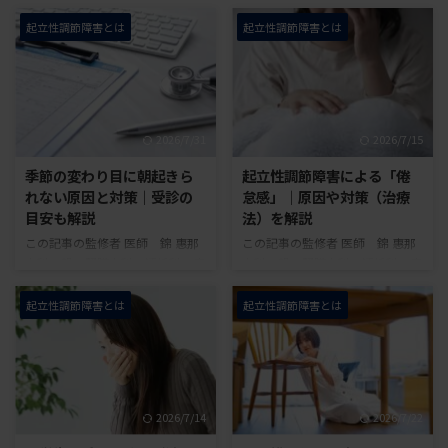
起立性調節障害とは
起立性調節障害とは
2026/7/31
2026/7/15
季節の変わり目に朝起きら
起立性調節障害による「倦
れない原因と対策｜受診の
怠感」｜原因や対策（治療
目安も解説
法）を解説
この記事の監修者 医師 錦 惠那
この記事の監修者 医師 錦 惠那
内科一般・腎臓内科・透析科・産
内科一般・腎臓内科・透析科・産
業医保有資格：日本内科学会内科
業医保有資格：日本内科学会内科
専門医・日本医師会認定産業医
専門医・日本医師会認定産業医
起立性調節障害とは
起立性調節障害とは
2018年から起立性調節障害患者
2018年から起立性調節障害患者
の診療を行い、累計30人以上の
の診療を行い、累計30人以上の
起立性調節障害患者を担当。 一
起立性調節障害患者を担当。 一
般社団法人 起立性調節障害改善
般社団法人 起立性調節障害改善
協会 季節の変わり目になると、
協会 起立性調節障害の子どもに
2026/7/14
2026/7/22
「朝起きられない」「体がだる
は、体のだるさや疲れやすさとい
い」「学校や仕事の準備がつら
った倦怠感が見られることがあり