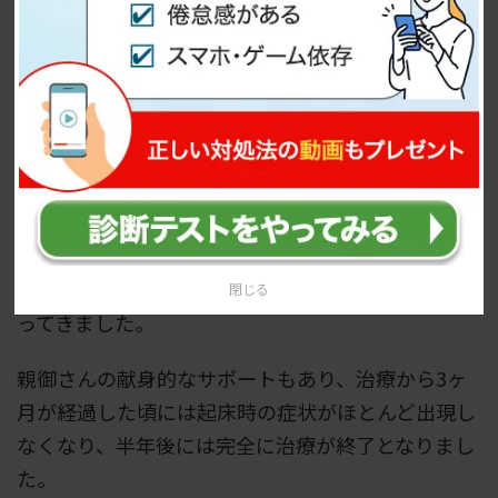
思春期かつ起立性調節障害の子供にとって親の過干
渉はストレスになり、かえって逆効果になるため、
親のエゴを押し付けず、意思を尊重できるようにサ
ポートしていきましょう。
以上の非薬物療法を実施しましたが、治療当初はな
かなかいい結果が得られませんでした。しかし、治
療から2ヶ月が経過した頃には徐々に朝起きれるよ
うになり、生活習慣も規則正しく過ごせるようにな
閉じる
ってきました。
親御さんの献身的なサポートもあり、治療から3ヶ
月が経過した頃には起床時の症状がほとんど出現し
なくなり、半年後には完全に治療が終了となりまし
た。