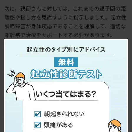
次に、親御さんに対しては、これまでの親子間の距
離感や接し方を見直すように指示しました。起立性
調節障害が身体疾患であることを理解して、適切な
距離感で治療をサポートする必要があります。
起立性調節障害の治療中に最も大切なことは「子供
が健康なら他はなんでもいい」と割り切ることで
す。進学や受験など色々と気になる事は多いと思い
ますが、子供が病気である以上考えても仕方ありま
せん。
子供の心と体が健康であるように、自宅での運動や
食事、睡眠などをサポートしてあげる必要がありま
す。ここで大切なのは、子供の意思を尊重する事で
す。