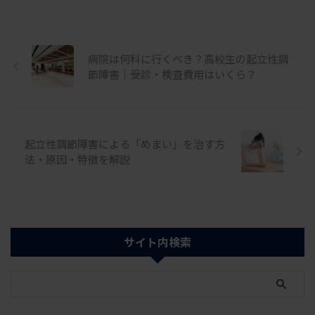
業医保有資格：日本内科学会内科
性調節障害は小学校高学年から中
気です。本人の意思だけで朝起 ...
専門医・日本医師会認定産業医
...
2018年から起立性調節障害患者
の診療を行い、累計30人以上の
病院は何科に行くべき？高校生の起立性調
起立性調節障害患者を担当。 一
節障害｜受診・検査費用はいくら？
般社団法人 起立性調節障害改善
協会 「頭が痛い」と訴える子ど
もに、医療機関で処方されたカロ
ナール（アセトアミノフェン）を
飲ませたものの、なかなか症状が
起立性調節障害による「めまい」を治す方
改善せず、不安に感じる保護者の
法・原因・特徴を解説
方もいるでしょう。 カロナール
の効果を感じにくい理由には、頭
痛の種類や服用するタイミング、
用量などが関係していること ...
サイト内検索