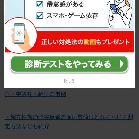
・起立性調節障害における「光療法」効果や仕組み
を解説
・起立性調節障害の原因は？発症期間や発症しやす
い人の特徴
閉じる
・起立性調節障害の症状を小中高生別に解説｜重
症・中等症・軽症の事例
・起立性調節障害患者の血圧数値はどれくらい？測
定方法なども紹介