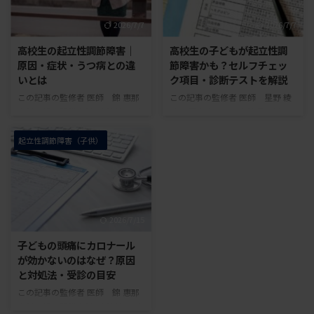
学生の子どもが、朝起きられな
できないといった悩みが出てくる
い、立ち上がるとふらつく、午前
ことがあります。こうした不調の
2026/7/7
2026/7/7
中に体調が悪いなどの症状を訴え
背景には、起立性調節障害が関係
ると、親御さんは不安になること
している場合があります。 高校
高校生の起立性調節障害｜
高校生の子どもが起立性調
があるでしょう。こうした不調の
生の起立性調節障害では、体調不
原因・症状・うつ病との違
節障害かも？セルフチェッ
背景には、起立性調節障害が関係
良だけでなく、授業への出席、部
いとは
ク項目・診断テストを解説
している場合があります。 起立
活動、進路、人間関係などにも影
この記事の監修者 医師 錦 惠那
この記事の監修者 医師 星野 綾
性調節障害は、小学校高学年から
響が出やすくなります。本人も
内科一般・腎臓内科・透析科・産
美 五百山クリニック院長内科保
中学生にかけてみられやすい病気
「学校に行きたいのに行けない」
業医保有資格：日本内科学会内科
有資格：医学博士（総合医療学）
とされています。成長期の体 ...
「部活だけでも参加したい」な ...
専門医・日本医師会認定産業医
一般社団法人 起立性調節障害改
起立性調節障害（子供）
2018年から起立性調節障害患者
善協会 高校生になると、進学に
の診療を行い、累計30人以上の
よる環境の変化、友人関係、部活
起立性調節障害患者を担当。 一
動、勉強や進路への不安など、心
般社団法人 起立性調節障害改善
身に負担がかかりやすくなりま
協会 高校に進学してから、朝起
す。朝起きられない、起きてもだ
2026/7/15
きられない、午前中にだるさが強
るそうにしている、午後にならな
い、学校に行けない日が増えたな
いと動けないといった症状が続く
子どもの頭痛にカロナール
どの変化がみられると、親御さん
場合、起立性調節障害が関係して
が効かないのはなぜ？原因
は不安になることがあるでしょ
いることがあります。 起立性調
と対処法・受診の目安
う。 このような症状の背景に
節障害は、朝から午前中にかけて
この記事の監修者 医師 錦 惠那
は、起立性調節障害（OD）が関
体調が悪く、午後になると少しず
内科一般・腎臓内科・透析科・産
係している場合があります。起立
つ動けるようになることがある病