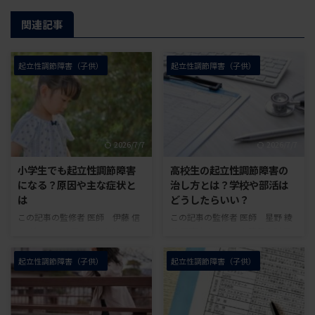
関連記事
起立性調節障害（子供）
起立性調節障害（子供）
2026/7/7
2026/7/7
小学生でも起立性調節障害
高校生の起立性調節障害の
になる？原因や主な症状と
治し方とは？学校や部活は
は
どうしたらいい？
この記事の監修者 医師 伊藤 信
この記事の監修者 医師 星野 綾
久 グレースメディカルクリニック
美 五百山クリニック院長内科保
院長 内科・循環器内科・糖尿病
有資格：医学博士（総合医療学）
脂質代謝内科・外科 保有資格：
一般社団法人 起立性調節障害改
起立性調節障害（子供）
起立性調節障害（子供）
日本外科学会認定登録医・日本循
善協会 高校生になってから、朝
環器学会循環器専門医 一般社団
起きられない、午前中に体調が悪
法人 起立性調節障害改善協会 小
い、学校や部活に思うように参加