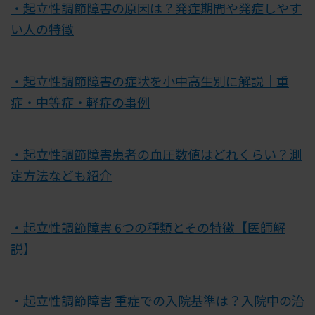
・起立性調節障害の原因は？発症期間や発症しやす
い人の特徴
・起立性調節障害の症状を小中高生別に解説｜重
症・中等症・軽症の事例
・起立性調節障害患者の血圧数値はどれくらい？測
定方法なども紹介
・起立性調節障害 6つの種類とその特徴【医師解
説】
・起立性調節障害 重症での入院基準は？入院中の治