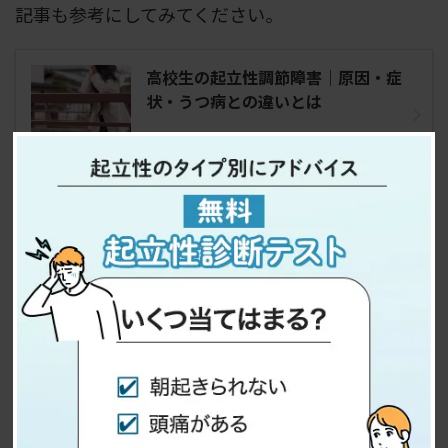
記事も参考にしてみてください。
高校生の起立性調節障害｜原因・症
状・うつ病との違いとは
成人の症状
午前中は体調不良であることが多く、仕事のことを
考えると気分が重くなる、遅刻が増え、午前中は特
に仕事に集中できない、日々の体調が安定しないな
どの症状が見られます。
朝礼などで立って話を聞いているとバタッと失神し