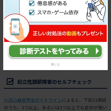
てしまうことは起立性調節障害の症状としてよく知
られており、どの年代にも見られます。
大人の起立性調節障害
の詳細については、下記の記
事も参考にしてみてください。
どんな症状が出る？大人の起立性調
節障害【医師解説】
閉じる
起立性調節障害のセルフチェック
小児心身症学会ガイドライン
によると、下記11項目
のうち、3つ以上、あるいは2つ以上でも症状が強い