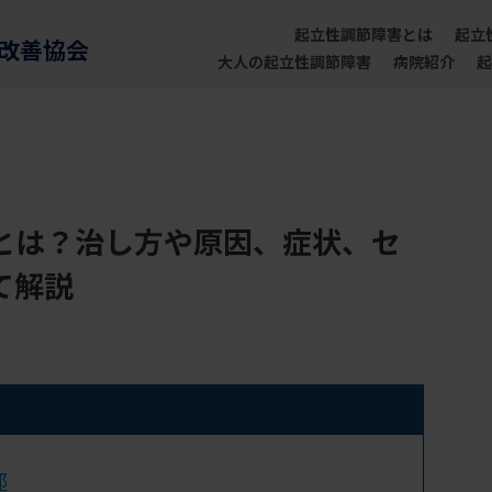
起立性調節障害とは
起立
害改善協会
大人の起立性調節障害
病院紹介
起
とは？治し方や原因、症状、セ
て解説
那