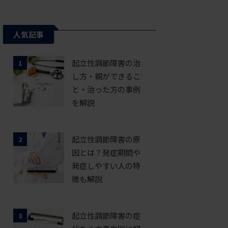
人気記事
起立性調節障害の治
1
し方・親ができるこ
と・治った方の事例
を解説
起立性調節障害の原
2
因とは？発症期間や
発症しやすい人の特
徴も解説
起立性調節障害の症
3