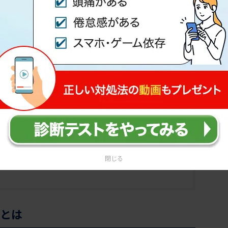
性調節障害との違い
と動画を配布しています。
コールが原因で起こる？
することはある？入院が必要な場合の症状
フチェック
方
の病院に行くべき？
閉じる
なく起立性調節障害の治し方も把握しておこう
とは