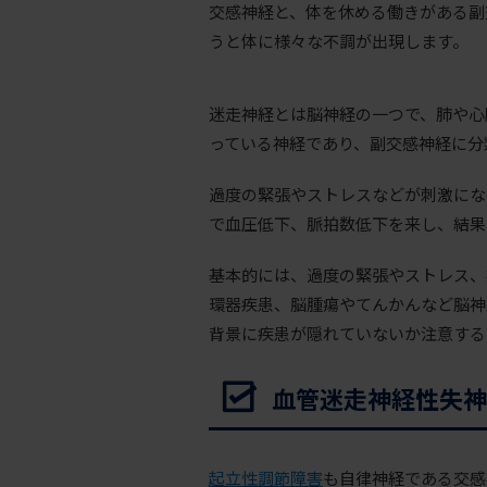
交感神経と、体を休める働きがある副
うと体に様々な不調が出現します。
迷走神経とは脳神経の一つで、肺や心
っている神経であり、副交感神経に分
過度の緊張やストレスなどが刺激にな
で血圧低下、脈拍数低下を来し、結果
基本的には、過度の緊張やストレス、
環器疾患、脳腫瘍やてんかんなど脳神
背景に疾患が隠れていないか注意する
血管迷走神経性失神
起立性調節障害
も自律神経である交感