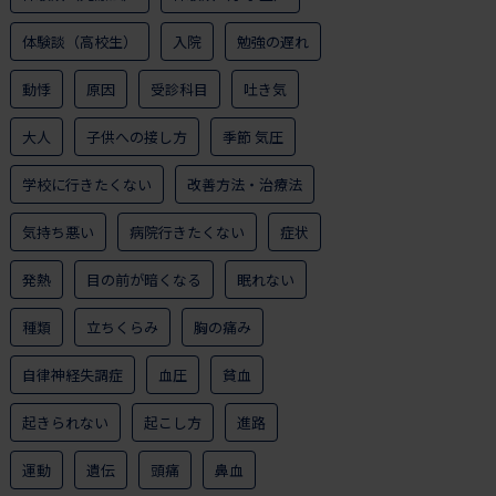
体験談（高校生）
入院
勉強の遅れ
動悸
原因
受診科目
吐き気
大人
子供への接し方
季節 気圧
学校に行きたくない
改善方法・治療法
気持ち悪い
病院行きたくない
症状
発熱
目の前が暗くなる
眠れない
種類
立ちくらみ
胸の痛み
自律神経失調症
血圧
貧血
起きられない
起こし方
進路
運動
遺伝
頭痛
鼻血