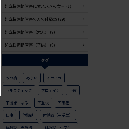
起立性調節障害にオススメの食事 (1)
起立性調節障害の方の体験談 (29)
起立性調節障害（大人） (9)
起立性調節障害（子供） (9)
タグ
うつ病
めまい
イライラ
セルフチェック
プロテイン
下痢
不機嫌になる
不登校
不眠症
仕事
体験談
体験談（中学生）
体験談（光療法）
体験談（小学生）