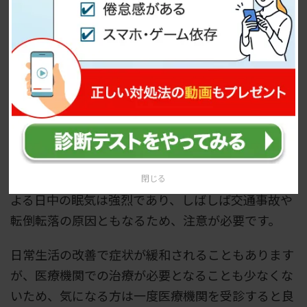
一日中眠い時は、過眠症に罹患している可能性があ
ります。過眠症とは十分な睡眠時間を確保している
にも関わらず、日中に耐えられない眠気に襲われる
疾患の総称です。
過眠症はその症状や原因の違いによって、ナルコレ
プシー・特発性過眠症・反復性過眠症(クライネ-レ
ビン症候群)などに細分化されます。これらの疾患に
閉じる
よる日中の眠気は強烈であり、しばしば交通事故や
転倒転落の原因ともなるため、注意が必要です。
日常生活の改善で症状が緩和されることもあります
が、医療機関での治療が必要となることも少なくな
いため、気になる方は一度医療機関を受診すると良