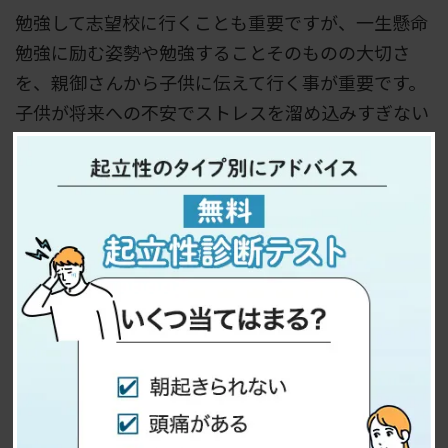
勉強して志望校に行くことも重要ですが、一生懸命
勉強に励む姿勢や勉強することそのものの大切さ
を、親御さんから子供に伝えて行く事が重要です。
子供が将来への不安でストレスを溜め込みすぎない
ように配慮してあげましょう。
友人関係
中学生のストレスの原因として、友人関係が挙げら
れます。先述したように、友人との時間は中学生に
とってストレス発散のための時間でもありますが、
その反面に大きなストレスの原因となることもあり
ます。
人と人との繋がりは子供の成長に繋がる一方で、友