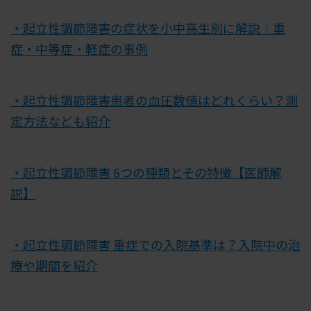
・起立性調節障害の症状を小中高生別に解説｜重
症・中等症・軽症の事例
・起立性調節障害患者の血圧数値はどれくらい？測
定方法なども紹介
・起立性調節障害 6つの種類とその特徴【医師解
説】
・起立性調節障害 重症での入院基準は？入院中の治
療や期間を紹介