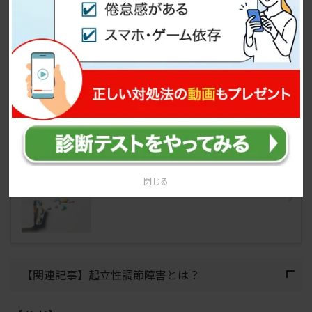
促すことも重要です。怠惰ではなく病気であること
を理解してもらいサポートしてもらうことで子供の
ストレスも軽減します。
下記記事では「
起立性調節障害の治し方・子供に対
して親御さんができること
」をまとめていますの
で、ぜひ参考にしてみてください。
起立性調節障害の治し方・親ができ
閉じる
ること・治った方の事例を解説
【関連記事】起立性調節障害とは？