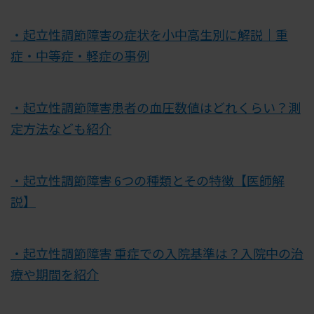
・起立性調節障害の症状を小中高生別に解説｜重
症・中等症・軽症の事例
・起立性調節障害患者の血圧数値はどれくらい？測
定方法なども紹介
・起立性調節障害 6つの種類とその特徴【医師解
説】
・起立性調節障害 重症での入院基準は？入院中の治
療や期間を紹介