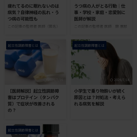
疲れてるのに眠れないのは
うつ病の人がとる行動｜仕
病気？自律神経の乱れ・う
事・学校・家庭・恋愛別に
つ病の可能性も
医師が解説
この記事の監修者 医師（匿名）
この記事の監修者 医師 錦 惠那
医師歴：10年勤務病院：某3次救
内科一般・腎臓内科・透析科・産
急病院 一般社団法人 起立性調節
業医 保有資格：日本内科学会内
障害改善協会 「身体は疲れてい
科専門医・日本医師会認定産業医
起立性調節障害とは
起立性調節障害とは
るはずなのに、夜になると目が冴
2018年から起立性調節障害患者
えて眠れない」 「疲れているの
の診療を行い、累計30人以上の
に眠れないのは、何かの病気か
起立性調節障害患者を担当。 一
も？」 このような不安や悩みを
般社団法人 起立性調節障害改善
お持ちの方も少なくないでしょ
協会 「強いストレスを感じて食
2026/7/16
2026/7/14
う。身体は疲れているのに眠れな
欲がわかない」「不安で夜も眠れ
い場合、就寝前の暴飲暴食や飲
ない」などの症状でお悩みの方も
【医師解説】起立性調節障
小学生で乗り物酔いが続く
酒、カフェインの摂取、生活リズ
いるのではないでしょうか。 食
害はプロテイン（タンパク
原因とは？対処法・考えら
ムの乱れなどが関係している可能
欲の低下や不眠に加えて、気分の
質）で症状が改善される
れる病気を解説
性があります。 また、うつ病や
落ち込み、意欲や興味の低下など
の？
睡眠時無呼吸症候群、睡眠・覚醒
が続いている場合は、うつ病が関
この記事の監修者 医師（匿名）
相後退障害などの病気が隠れてい
係している可能性があります。た
医師歴：10年勤務病院：某3次救
る場合もあります。眠れない状態
だし、これらの症状は一 ...
急病院 一般社団法人 起立性調節
...
起立性調節障害とは
障害改善協会 タンパク質は、筋