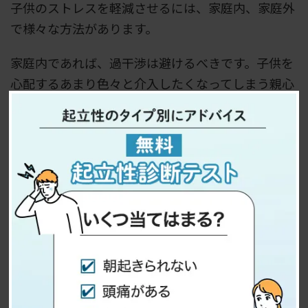
子供のストレスを軽減させるには、家庭内、家庭外
で様々な方法があります。
家庭内であれば、過干渉は避けるべきです。子供を
心配するあまり色々と介入したくなってしまう親心
も理解できますが、起立性調節障害の子供にとって
はストレスになる可能性が高いのです。
程よい距離感を保ち、適切な食事や運動、睡眠をサ
ポートしてあげることに徹家る必要があります。ま
た中学生であれば学業の遅れがストレスになるた
め、家庭内でできる限りの学業のサポートも行って
あげましょう。
家庭外では、本人の希望を尊重しつつ、可能であれ
ば周囲の子供やその親へ起立性調節障害への理解を