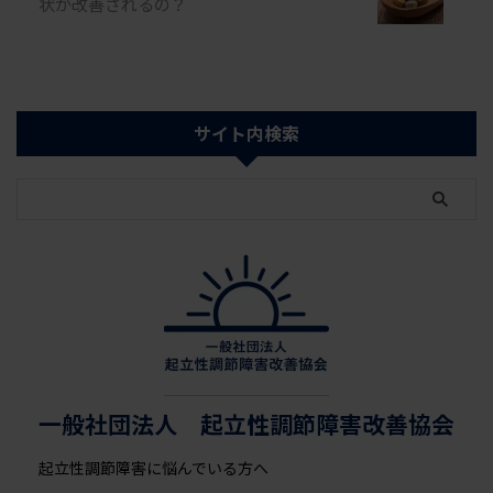
状が改善されるの？
の低下などにつながることがあり
ます。 アロマは、心地よい香り
を取り入れて睡眠前に落ち着いて
過ごすための方法の一つです。
この記事では、睡眠前 ...
サイト内検索
一般社団法人 起立性調節障害改善協会
起立性調節障害に悩んでいる方へ