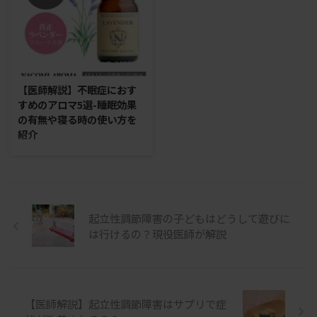
肉や臓器、皮膚など、体をつくる
材料となる重要な栄養素です。特
に成長期の子どもは体が大きく変
化するため、毎日の食事から必要
2026/8/6
な栄養を摂ることが大切です。
一方で、朝食を食べない、食欲が
【医師解説】不眠症におす
ない、好き嫌いが多いといった状
すめのアロマ5選-睡眠効果
態が続くと、タンパク質を含む栄
の有無や寝る時の使い方を
養素を十分に摂れない場合があり
紹介
ます。 起立性調節障害の子ども
※ PR：本ページはプロモーショ
にも、食欲低下や吐き気などによ
ンが含まれています。 この記事
って食事量が減ることがありま
の監修者 医師（匿名） 医師歴：
す。ただし、タンパク質不足 ...
10年 勤務病院：某3次救急病院
一般社団法人 起立性調節障害改
起立性調節障害の子どもはどうして遊びに
善協会 不眠症はアロマで手軽に
は行けるの？現役医師が解説
解消できるって本当？ 眠れない
ときは、どのような香りを選べば
よいの？ と、疑問に思っている
方もいるのではないでしょうか。
眠れない状態が続くと、翌朝に疲
【医師解説】起立性調節障害はサプリで症
労感が残り、日中の眠気や集中力